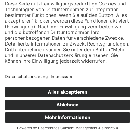
Wunderbare Wohnung mit sehr
kleinen Einschränkungen
Wir haben es sehr genossen, dort ein paar
Tage auszuspannen. Allerdings ohne Parkplatz
sehr schwierig. Wir haben uns trotzdem sehr
wohl gefühlt. Bei längerem Aufenthalt fehlt
ein wenig Ausstattung in der Küche. Die
myOstsee-Verwaltung hat uns mega gut
gefallen. Vielen Dank dafür
Geschrieben vom Administrator
Liebe Ribi,
Anfragen
Jetzt buchen
vielen lieben Dank für dein Feedback, die