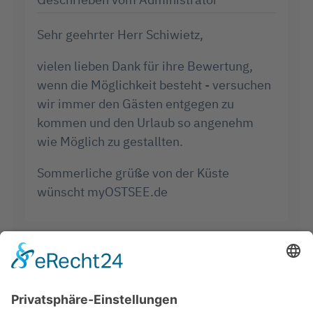
Sehr geehrter Herr Schiwietz,
vielen lieben Dank für ihre Bewertung,
wenn die Möglichkeit besteht - versuchen
wir immer den Gästen entgegen zu
kommen und den Urlaub so angenehm
wie Möglich zu gestallten.
Sommerliche grüße von der Küste
wünscht myOSTSEE.de
4,5
/
5
Ribi
11.06.2023
Villa Seestern Ferienwohnung Nr.01