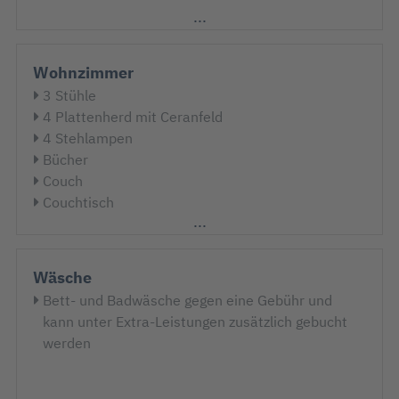
Wohnzimmer
3 Stühle
4 Plattenherd mit Ceranfeld
4 Stehlampen
Bücher
Couch
Couchtisch
DVD-Player
Esstisch
Flachbildschirm
Wäsche
Hocker
Bett- und Badwäsche gegen eine Gebühr und
Kabel-TV
kann unter Extra-Leistungen zusätzlich gebucht
Kaffeemaschine
werden
Kochtöpfe
Küchenpantry
Kühlschrank mit 3* Gefrierfach