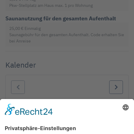
Pkw-Stellplatz am Haus max. 1 pro Wohnung
Saunanutzung für den gesamten Aufenthalt
25,00 €
Einmalig
Saunagebühr für den gesamten Aufenthalt. Code erhalten Sie
bei Anreise
Kalender
August 2026
Mo
Di
Mi
Do
Fr
Sa
So
1
2