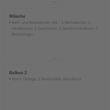
Couchtisch
Dunstabzugshaube
Eierkocher
Wäsche
Esstisch
Bett- und Badwäsche inkl. - 1 Bettwäsche, 2
Flachbildschirm
Handtücher, 1 Duschtuch, 1 Geschirrhandtuch, 1
Gefrierschrank mit 2 Schubladen
Badvorleger.
Geschirr
Handmixer
Kaffeemaschine
Kochtöpfe
Küchenzeile
Kühlschrank
Mikrowelle
Balkon 2
Sat-TV
Nord- Ostlage, 2 Korbstühle, überdacht
Schlafcouch
Sitzbank
Spülmaschine
Toaster
Waage