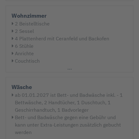
Wohnzimmer
2 Beistelltische
2 Sessel
4 Plattenherd mit Ceranfeld und Backofen
6 Stühle
Anrichte
Couchtisch
Dunstabzugshaube
Esstisch
Flachbildschirm
Wäsche
Geschirr
ab 01.01.2027 ist Bett- und Badwäsche inkl. - 1
Kabel-TV
Bettwäsche, 2 Handtücher, 1 Duschtuch, 1
Kaffeemaschine
Geschirrhandtuch, 1 Badvorleger
kleiner Meerblick durch die Bäume
Bett- und Badwäsche gegen eine Gebühr und
Kochtöpfe
kann unter Extra-Leistungen zusätzlich gebucht
Küchenzeile
werden
Kühlschrank mit Gefrierfach