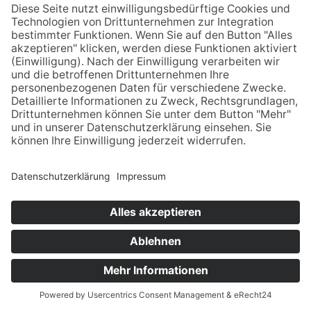
Datum der letzten Aktualisierung des
Belegungskalenders: 09.08.2026
8 Bewertungen für Seepassage
Ferienwohnung Nr.06
Durchschnittliche Bewertung
4,9
/
5
Bei
8
Bewertungen
Ausstattung
5,0
Preis / Leistung
5,0
Anfragen
Jetzt buchen
Service
4,9