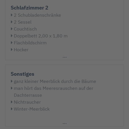
Schlafzimmer 2
2 Schubladenschränke
2 Sessel
Couchtisch
Doppelbett 2,00 x 1,80 m
Flachbildschirm
Hocker
Kabel-TV
Kleiderschrank
kleiner Meerblick durch die Bäume
Sonstiges
Nachttisch
ganz kleiner Meerblick durch die Bäume
Spiegel
man hört das Meeresrauschen auf der
Stehlampe
Dachterrasse
Tisch
Nichtraucher
Tischlampe
Winter-Meerblick
Treppe nach unten