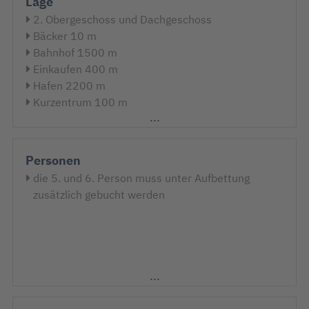
Lage
2. Obergeschoss und Dachgeschoss
Bäcker 10 m
Bahnhof 1500 m
Einkaufen 400 m
Hafen 2200 m
Kurzentrum 100 m
Nord- Ostlage
Schwimmbad 1700 m
Strand 100 m
Personen
Strandnah
die 5. und 6. Person muss unter Aufbettung
zusätzlich gebucht werden