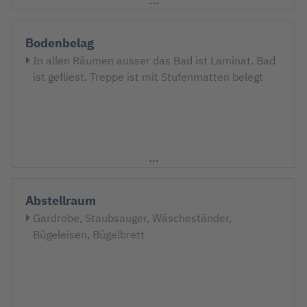
Mikrowelle
Regal
Schlafcouch 2,00 x 1,60 m
Bodenbelag
Spiegel
In allen Räumen ausser das Bad ist Laminat. Bad
Spülmaschine
ist gefliest. Treppe ist mit Stufenmatten belegt
Stehlampe
Stereoanlage mit CD-Player
Teewagen
Tischlampe
Toaster
Treppe nach oben
Wasserkocher
Abstellraum
Gardrobe, Staubsauger, Wäscheständer,
Bügeleisen, Bügelbrett