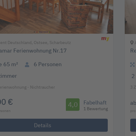
nt Deutschland, Ostsee, Scharbeutz
A
amar Ferienwohnung Nr.17
Re
e
65 m²
6
Personen
zimmer
2
erienwohnung - Nichtraucher
3 
00 €
Fabelhaft
a
4,0
1 Bewertung
ersonen
pro
Details