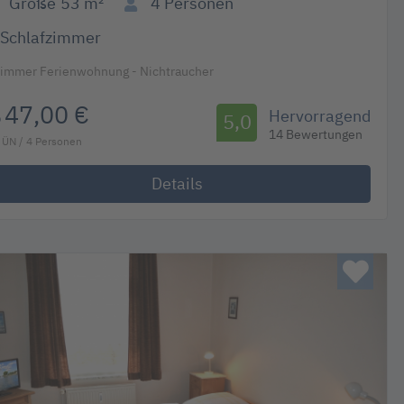
Größe
53 m²
4
Personen
Schlafzimmer
Zimmer Ferienwohnung - Nichtraucher
47,00 €
Hervorragend
b
5,0
14 Bewertungen
 ÜN / 4 Personen
Details