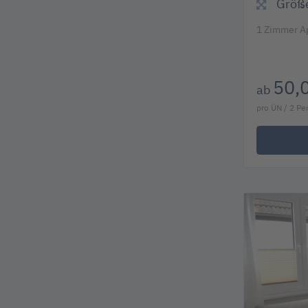
Größ
1 Zimmer Ap
50,
ab
pro ÜN / 2 P