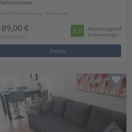
Schlafzimmer
Zimmer Ferienwohnung - Nichtraucher
89,00 €
Hervorragend
b
5,0
13 Bewertungen
 ÜN / 4 Personen
Details