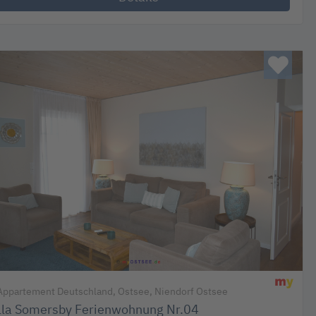
ppartement Deutschland, Ostsee, Niendorf Ostsee
lla Somersby Ferienwohnung Nr.04