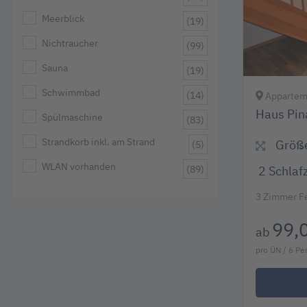
Meerblick
(19)
Nichtraucher
(99)
Sauna
(19)
Schwimmbad
(14)
Apparteme
Haus Pin
Spülmaschine
(83)
Strandkorb inkl. am Strand
Größ
(5)
WLAN vorhanden
(89)
2
Schlaf
3 Zimmer F
99,
ab
pro ÜN / 6 P