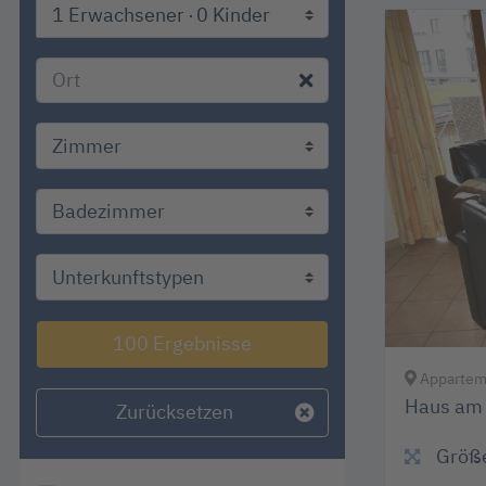
1 Erwachsener
0 Kinder
100 Ergebnisse
Apparteme
Haus am 
Zurücksetzen
Größ