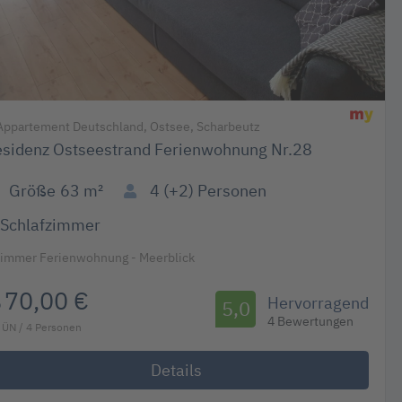
ppartement Deutschland, Ostsee, Scharbeutz
sidenz Ostseestrand Ferienwohnung Nr.28
Größe
63 m²
4 (+2)
Personen
Schlafzimmer
Zimmer Ferienwohnung - Meerblick
70,00 €
Hervorragend
b
5,0
4 Bewertungen
 ÜN / 4 Personen
Details