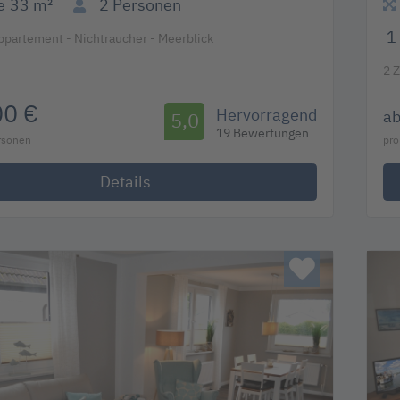
e
33 m²
2
Personen
1
partement - Nichtraucher - Meerblick
2 
00 €
Hervorragend
a
5,0
19 Bewertungen
ersonen
pro
Details