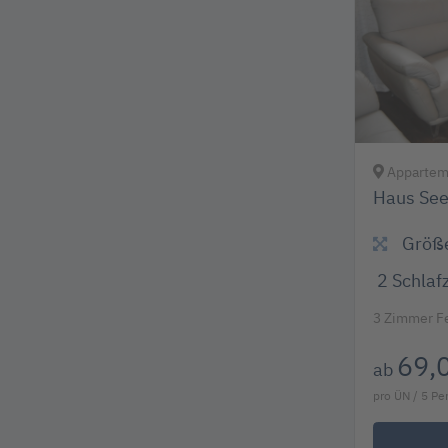
Apparteme
Haus See
Größ
2
Schlaf
3 Zimmer F
69,
ab
pro ÜN / 5 P