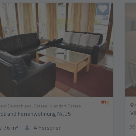
A
nt Deutschland, Ostsee, Niendorf Ostsee
Vi
Strand Ferienwohnung Nr.05
e
76 m²
4
Personen