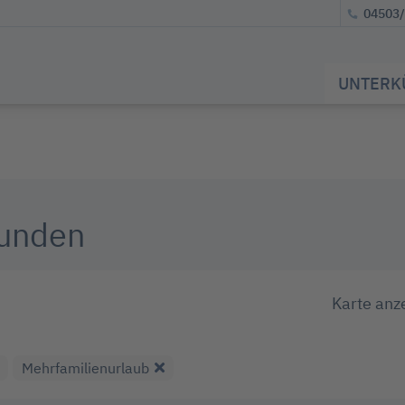
04503
UNTERK
funden
Karte anz
Mehrfamilienurlaub