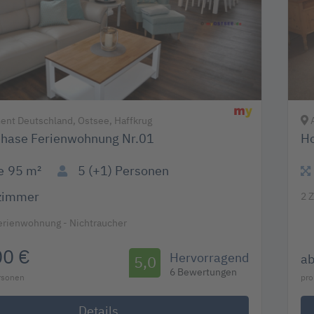
nt Deutschland, Ostsee, Haffkrug
A
hase Ferienwohnung Nr.01
Ho
e
95 m²
5 (+1)
Personen
zimmer
2 
erienwohnung - Nichtraucher
00 €
Hervorragend
a
5,0
6 Bewertungen
ersonen
pro
Details