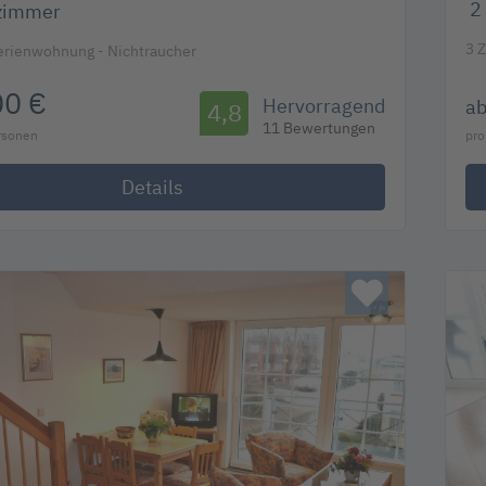
2
zimmer
3 
erienwohnung - Nichtraucher
00 €
Hervorragend
a
4,8
11 Bewertungen
ersonen
pro
Details